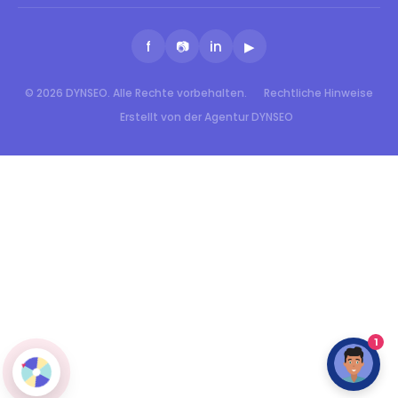
f
📷
in
▶
© 2026 DYNSEO. Alle Rechte vorbehalten.
Rechtliche Hinweise
Erstellt von der Agentur DYNSEO
1