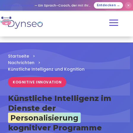
✕
KI-Assist-Coach
— Ein Sprach-Coach, der mit Ihren Lieben spielt
Entdecken →
Startseite
>
Nachrichten
>
Künstliche Intelligenz und Kognition
KOGNITIVE INNOVATION
Künstliche Intelligenz im
Dienste der
Personalisierung
kognitiver Programme