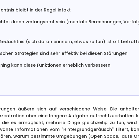
htnis bleibt in der Regel intakt
htnis kann verlangsamt sein (mentale Berechnungen, Verfol
edächtnis (sich daran erinnern, etwas zu tun) ist oft betroff
chen Strategien sind sehr effektiv bei diesen Störungen
ining kann diese Funktionen erheblich verbessern
rungen äußern sich auf verschiedene Weise. Die anhalte
nzentration über eine längere Aufgabe aufrechtzuerhalten, 
 die es ermöglicht, mehrere Dinge gleichzeitig zu tun, wird s
vante Informationen vom "Hintergrundgeräusch" filtert, kan
rklären, warum bestimmte Umgebungen (Open Space, laute 