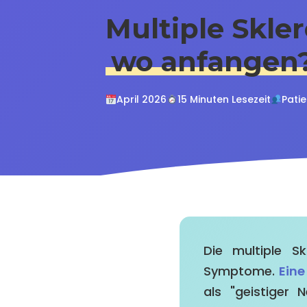
Multiple Skler
wo anfangen
April 2026
15 Minuten Lesezeit
Pati
Die multiple S
Symptome.
Eine
als "geistiger 