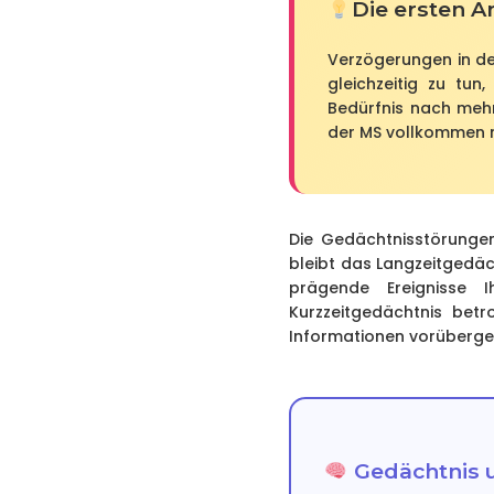
Die ersten 
Verzögerungen in de
gleichzeitig zu tun
Bedürfnis nach mehr
der MS vollkommen n
Die Gedächtnisstörunge
bleibt das Langzeitgedäch
prägende Ereignisse
Kurzzeitgedächtnis betr
Informationen vorüberge
Gedächtnis u