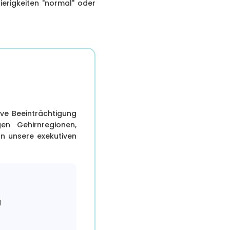
erigkeiten "normal" oder
tive Beeinträchtigung
gen Gehirnregionen,
rn unsere exekutiven
g