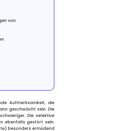
gen von
en
nde Aufmerksamkeit, die
kann geschwächt sein. Die
chwieriger. Die selektive
n ebenfalls gestört sein.
Orte) besonders ermüdend