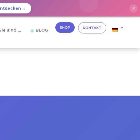
✕
Entdecken →
SHOP
KONTAKT
Sie sind …
BLOG