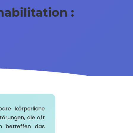
abilitation :
are körperliche
törungen, die oft
en betreffen das