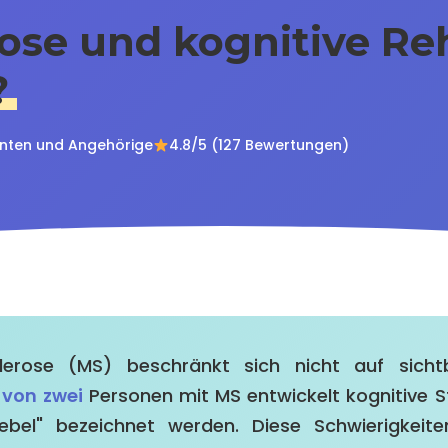
ose und kognitive Reh
?
enten und Angehörige
4.8/5 (127 Bewertungen)
klerose (MS) beschränkt sich nicht auf sichtb
 von zwei
Personen mit MS entwickelt kognitive S
Nebel" bezeichnet werden. Diese Schwierigkeit