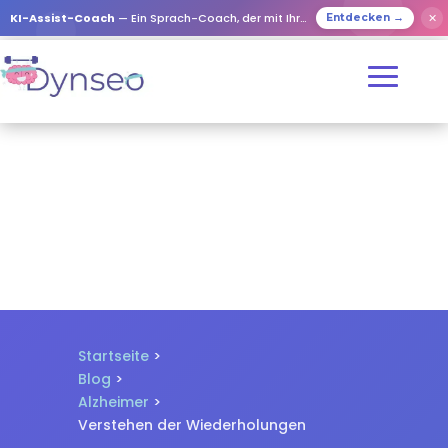
✕
KI-Assist-Coach
— Ein Sprach-Coach, der mit Ihren Lieben spielt
Entdecken →
Startseite
>
Blog
>
Alzheimer
>
Verstehen der Wiederholungen