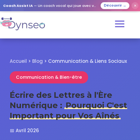
✕
Coach Assist IA
— Un coach vocal qui joue avec vos proches
Découvrir →
Accueil
>
Blog
> Communication & Liens Sociaux
Communication & Bien-être
Écrire des Lettres à l'Ère
Numérique :
Pourquoi C'est
Important pour Vos Aînés
📅 Avril 2026