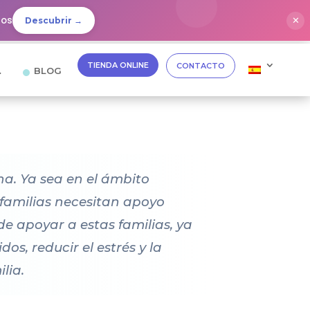
dos
✕
Descubrir →
TIENDA ONLINE
CONTACTO
…
BLOG
na. Ya sea en el ámbito
s familias necesitan apoyo
de apoyar a estas familias, ya
os, reducir el estrés y la
lia.