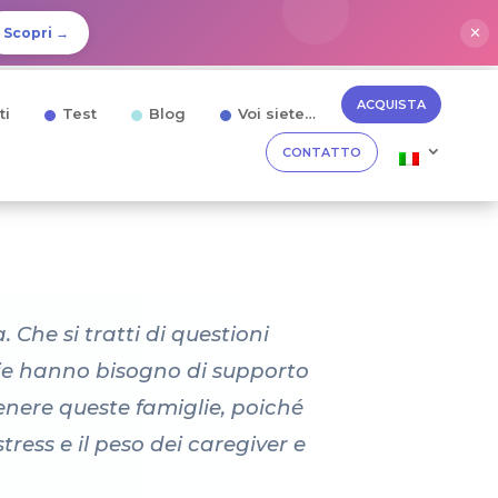
✕
Scopri →
ACQUISTA
ti
Test
Blog
Voi siete…
CONTATTO
 Che si tratti di questioni
glie hanno bisogno di supporto
tenere queste famiglie, poiché
stress e il peso dei caregiver e