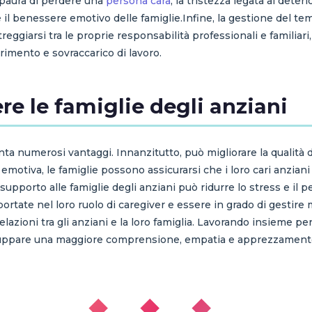
a paura di perdere una
persona cara
, la tristezza legata al deter
il benessere emotivo delle famiglie.Infine, la gestione del te
reggiarsi tra le proprie responsabilità professionali e familiar
rimento e sovraccarico di lavoro.
re le famiglie degli anziani
nta numerosi vantaggi. Innanzitutto, può migliorare la qualità del
emotiva, le famiglie possono assicurarsi che i loro cari anzian
 supporto alle famiglie degli anziani può ridurre lo stress e il 
ortate nel loro ruolo di caregiver e essere in grado di gestire m
relazioni tra gli anziani e la loro famiglia. Lavorando insieme p
sviluppare una maggiore comprensione, empatia e apprezzament
◆ ◆ ◆