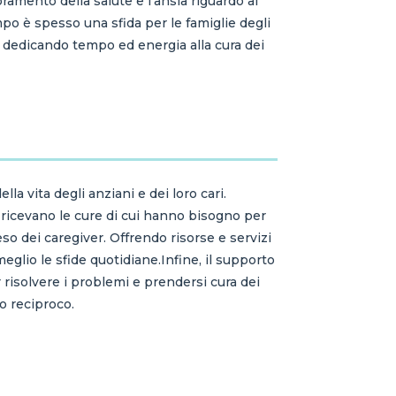
ioramento della salute e l'ansia riguardo al
mpo è spesso una sfida per le famiglie degli
i, dedicando tempo ed energia alla cura dei
la vita degli anziani e dei loro cari.
i ricevano le cure di cui hanno bisogno per
peso dei caregiver. Offrendo risorse e servizi
eglio le sfide quotidiane.Infine, il supporto
er risolvere i problemi e prendersi cura dei
o reciproco.