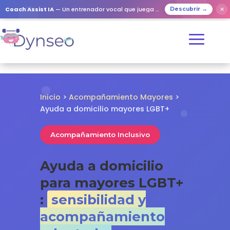
✕
Coach Assist IA
— Un entrenador vocal que juega con tus seres queridos
Descubrir →
Inicio
>
Acompañamiento Mayores
>
Ayuda a domicilio mayores LGBT+
Acompañamiento Inclusivo
Ayuda a domicilio
para mayores LGBT+
:
sensibilidad y
acompañamiento