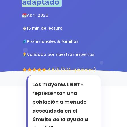
adaptado
Abril 2026
15 min de lectura
Profesionales & Familias
Validado por nuestros expertos
4.8/5 (324 opiniones)
Los mayores LGBT+
representan una
población a menudo
descuidada en el
ámbito de la ayuda a