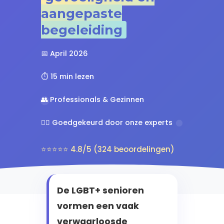
aangepaste
begeleiding
📅 April 2026
⏱️ 15 min lezen
👥 Professionals & Gezinnen
👨‍⚕️ Goedgekeurd door onze experts
⭐⭐⭐⭐⭐ 4.8/5 (324 beoordelingen)
De LGBT+ senioren
vormen een vaak
verwaarloosde