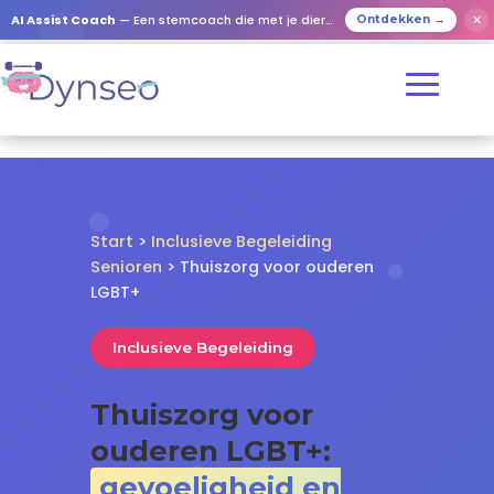
✕
AI Assist Coach
— Een stemcoach die met je dierbaren speelt
Ontdekken →
Start
>
Inclusieve Begeleiding
Senioren
> Thuiszorg voor ouderen
LGBT+
Inclusieve Begeleiding
Thuiszorg voor
ouderen LGBT+:
gevoeligheid en