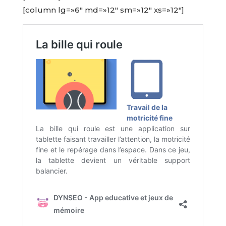
[column lg=»6″ md=»12″ sm=»12″ xs=»12″]