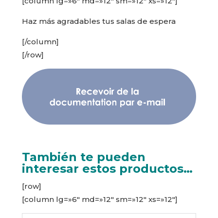
[column lg=»6″ md=»12″ sm=»12″ xs=»12″]
Haz más agradables tus salas de espera
[/column]
[/row]
También te pueden
interesar estos productos…
[row]
[column lg=»6″ md=»12″ sm=»12″ xs=»12″]