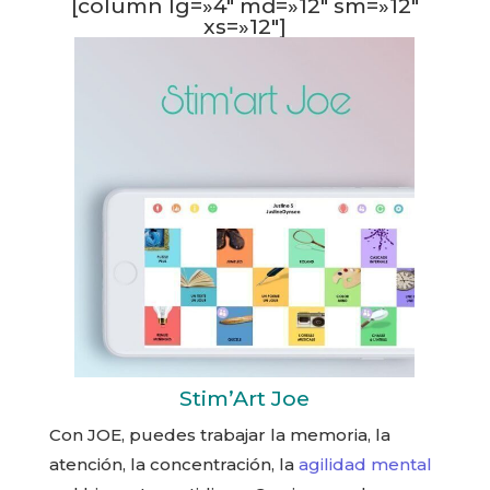
[column lg=»4″ md=»12″ sm=»12″
xs=»12″]
Stim’Art Joe
Con JOE, puedes trabajar la memoria, la
atención, la concentración, la
agilidad mental