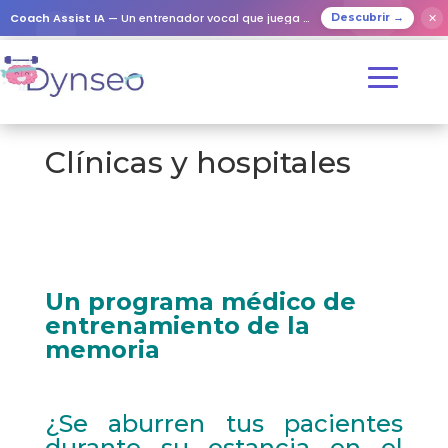
Coach Assist IA
— Un entrenador vocal que juega con tus seres queridos
✕
Descubrir →
Clínicas y hospitales
Un programa médico de
entrenamiento de la
memoria
¿Se aburren tus pacientes
durante su estancia en el