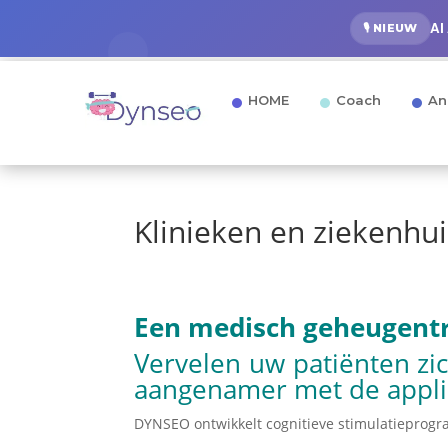
AI
🎙️ NIEUW
HOME
Coach
An
Klinieken en ziekenhu
Een medisch geheugent
Vervelen uw patiënten zic
aangenamer met de applic
DYNSEO ontwikkelt cognitieve stimulatieprogram