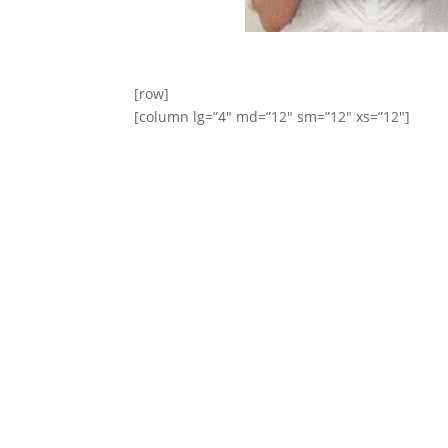
[row]
[column lg=”4″ md=”12″ sm=”12″ xs=”12″]