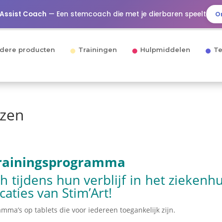
 Assist Coach
— Een stemcoach die met je dierbaren speelt
O
dere producten
Trainingen
Hulpmiddelen
Te
izen
rainingsprogramma
h tijdens hun verblijf in het ziekenh
aties van Stim’Art!
ma’s op tablets die voor iedereen toegankelijk zijn.