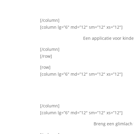
[/column]
[column lg=”6″ md=”12″ sm=”12″ xs=”12″]
Een applicatie voor kind
[/column]
[/row]
[row]
[column lg=”6″ md=”12″ sm=”12″ xs=”12″]
[/column]
[column lg=”6″ md=”12″ sm=”12″ xs=”12″]
Breng een glimlach