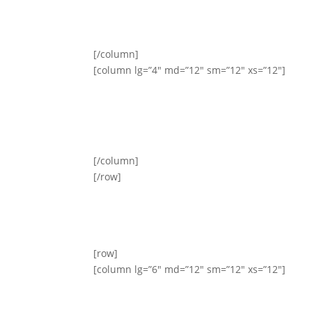
[/column]
[column lg=”4″ md=”12″ sm=”12″ xs=”12″]
[/column]
[/row]
[row]
[column lg=”6″ md=”12″ sm=”12″ xs=”12″]