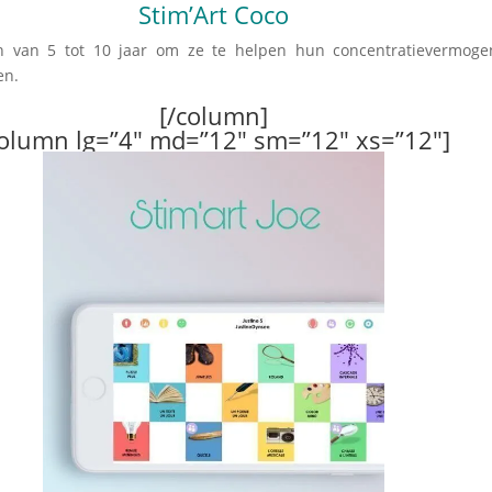
Stim’Art Coco
en van 5 tot 10 jaar om ze te helpen hun concentratievermoge
en.
[/column]
column lg=”4″ md=”12″ sm=”12″ xs=”12″]