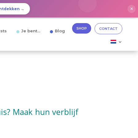
✕
ntdekken →
SHOP
CONTACT
sts
Je bent…
Blog
uis? Maak hun verblijf