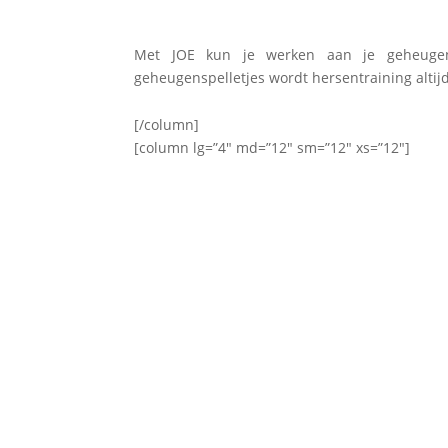
Met JOE kun je werken aan je geheugen, 
geheugenspelletjes wordt hersentraining altijd
[/column]
[column lg=”4″ md=”12″ sm=”12″ xs=”12″]