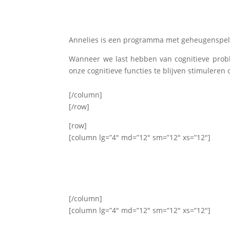
Annelies is een programma met geheugenspellet
Wanneer we last hebben van cognitieve proble
onze cognitieve functies te blijven stimulere
[/column]
[/row]
[row]
[column lg=”4″ md=”12″ sm=”12″ xs=”12″]
[/column]
[column lg=”4″ md=”12″ sm=”12″ xs=”12″]