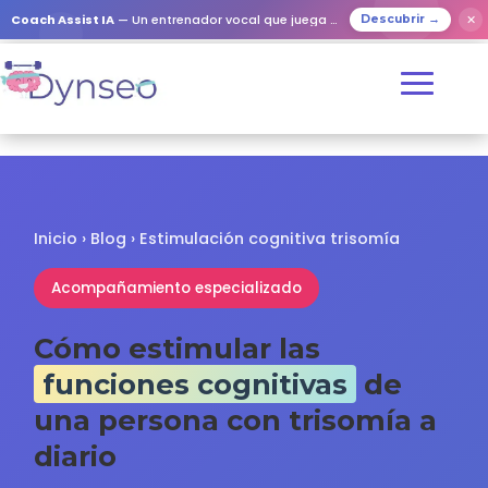
✕
Coach Assist IA
— Un entrenador vocal que juega con tus seres queridos
Descubrir →
Inicio
›
Blog
›
Estimulación cognitiva trisomía
Acompañamiento especializado
Cómo estimular las
funciones cognitivas
de
una persona con trisomía a
diario