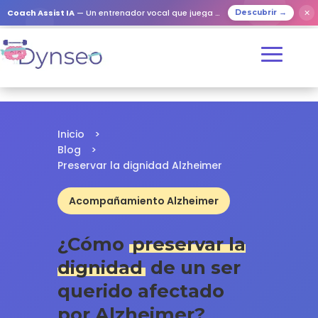
✕
Coach Assist IA
— Un entrenador vocal que juega con tus seres queridos
Descubrir →
Inicio
>
Blog
>
Preservar la dignidad Alzheimer
Acompañamiento Alzheimer
¿Cómo
preservar la
dignidad
de un ser
querido afectado
por Alzheimer?