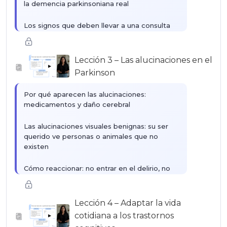
la demencia parkinsoniana real
Los signos que deben llevar a una consulta
neurológica
Lo que el diagnóstico de demencia cambia
Lección 3 – Las alucinaciones en el
— y lo que no cambia en la relación
▶
Parkinson
Por qué aparecen las alucinaciones:
medicamentos y daño cerebral
Las alucinaciones visuales benignas: su ser
querido ve personas o animales que no
existen
Cómo reaccionar: no entrar en el delirio, no
desmentir bruscamente
Cuándo las alucinaciones se convierten en
Lección 4 – Adaptar la vida
una señal de alerta que debe comunicarse al
cotidiana a los trastornos
▶
médico