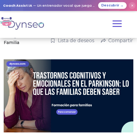
Coach Assist IA
— Un entrenador vocal que juega con tus seres queridos
✕
Descubrir →
Categorías:
Lista de deseos
Compartir
Familia