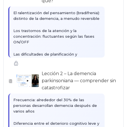
qué?
El ralentización del pensamiento (bradifrenia):
distinto de la demencia, a menudo reversible
Los trastornos de la atención y la
concentración: fluctuantes según las fases
ON/OFF
Las dificultades de planificación y
organización: por qué su ser querido ya no
inicia nada
Lección 2 – La demencia
La memoria en el Parkinson: lo que se ve
parkinsoniana — comprender sin
▶
afectado, lo que se preserva durante mucho
catastrofizar
tiempo
Frecuencia: alrededor del 30% de las
personas desarrollan demencia después de
varios años
Diferencia entre el deterioro cognitivo leve y