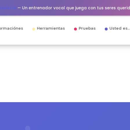
ssist IA
— Un entrenador vocal que juega con tus seres queri
ormaciónes
Herramientas
Pruebas
Usted es