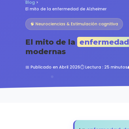
Blog
>
El mito de la enfermedad de Alzheimer
🧠 Neurociencias & Estimulación cognitiva
El mito de la
enfermedad
modernas
📅 Publicado en Abril 2026
⏱️ Lectura : 25 minutos