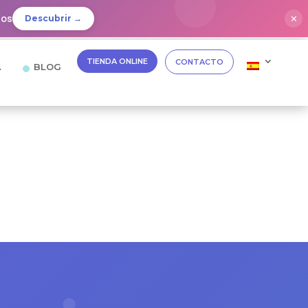
dos
✕
Descubrir →
TIENDA ONLINE
CONTACTO
…
BLOG