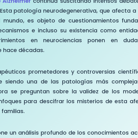
 Alzheimer
continúa suscitando intensos debat
. Esta patología neurodegenerativa, que afecta a
l mundo, es objeto de cuestionamientos fund
ecanismos e incluso su existencia como entidad
brimientos en neurociencias ponen en duda
e hace décadas.
apéuticos prometedores y controversias científ
ue siendo una de las patologías más compleja
ora se preguntan sobre la validez de los mode
foques para descifrar los misterios de esta afe
 familias.
one un análisis profundo de los conocimientos ac