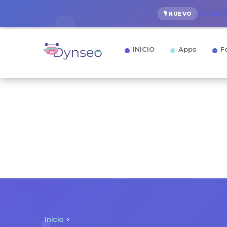
Coach A
🎙️ NUEVO
INICIO
Apps
F
Inicio
>