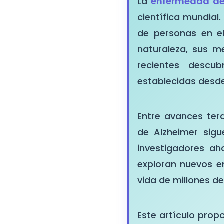
La
enfermedad de
científica mundial
de personas en e
naturaleza, sus m
recientes descu
establecidas desd
Entre avances ter
de Alzheimer sig
investigadores ah
exploran nuevos en
vida de millones de
Este artículo prop