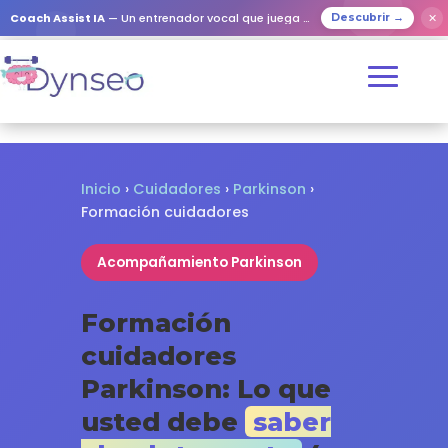
✕
Coach Assist IA
— Un entrenador vocal que juega con tus seres queridos
Descubrir →
Inicio
›
Cuidadores
›
Parkinson
›
Formación cuidadores
Acompañamiento Parkinson
Formación
cuidadores
Parkinson: Lo que
usted debe
saber