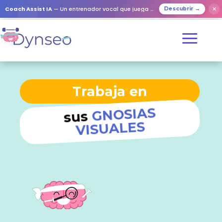
Coach Assist IA
— Un entrenador vocal que juega con tus seres queridos
✕
Descubrir →
Trabaja en
GNOSIAS
sus
VISUALES