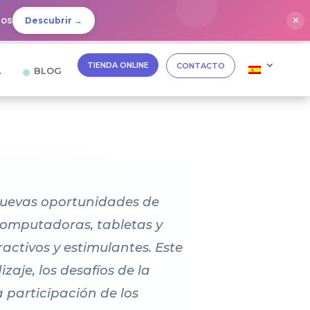
dos
✕
Descubrir →
TIENDA ONLINE
CONTACTO
…
BLOG
nuevas oportunidades de
 computadoras, tabletas y
activos y estimulantes. Este
zaje, los desafíos de la
a participación de los