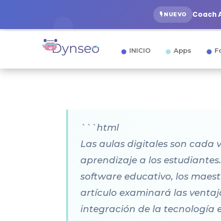
Coach A
🎙️ NUEVO
INICIO
Apps
F
```html
Las aulas digitales son cada
aprendizaje a los estudiantes
software educativo, los maest
artículo examinará las ventaja
integración de la tecnología e