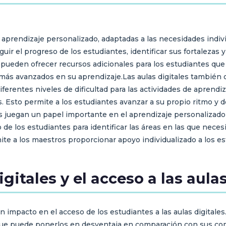
e aprendizaje personalizado, adaptadas a las necesidades indi
ir el progreso de los estudiantes, identificar sus fortalezas y
pueden ofrecer recursos adicionales para los estudiantes que
más avanzados en su aprendizaje.Las aulas digitales también of
rentes niveles de dificultad para las actividades de aprendiza
s. Esto permite a los estudiantes avanzar a su propio ritmo y 
is juegan un papel importante en el aprendizaje personalizado 
de los estudiantes para identificar las áreas en las que neces
te a los maestros proporcionar apoyo individualizado a los es
itales y el acceso a las aulas
n impacto en el acceso de los estudiantes a las aulas digital
o que puede ponerlos en desventaja en comparación con sus com