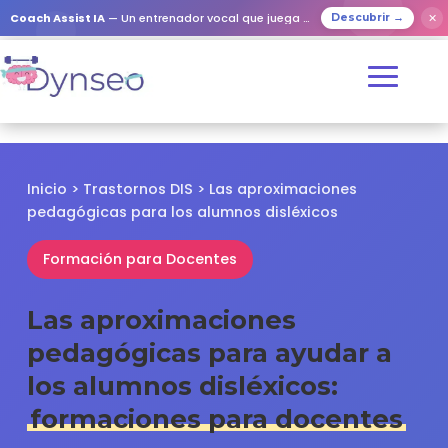
✕
Coach Assist IA
— Un entrenador vocal que juega con tus seres queridos
Descubrir →
Inicio
>
Trastornos DIS
> Las aproximaciones
pedagógicas para los alumnos disléxicos
Formación para Docentes
Las aproximaciones
pedagógicas para ayudar a
los alumnos disléxicos:
formaciones para docentes