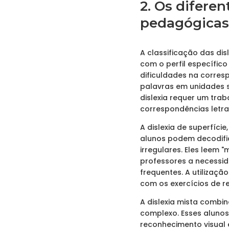
2. Os diferen
pedagógicas
A classificação das di
com o perfil específico
dificuldades na corre
palavras em unidades s
dislexia requer um tra
correspondências letra
A dislexia de superfíc
alunos podem decodifi
irregulares. Eles leem 
professores a necessid
frequentes. A utilizaçã
com os exercícios de r
A dislexia mista combi
complexo. Esses aluno
reconhecimento visual