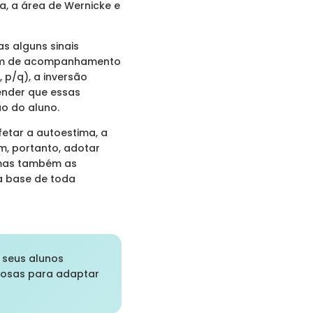
ca, a área de Wernicke e
s alguns sinais
itam de acompanhamento
 p/q), a inversão
tender que essas
ão do aluno.
fetar a autoestima, a
m, portanto, adotar
 mas também as
a base de toda
 seus alunos
liosas para adaptar