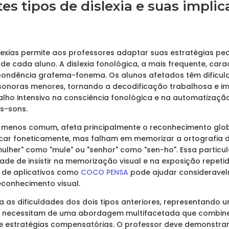
tes tipos de dislexia e suas impli
slexias permite aos professores adaptar suas estratégias p
 de cada aluno. A dislexia fonológica, a mais frequente, cara
spondência grafema-fonema. Os alunos afetados têm dific
onoras menores, tornando a decodificação trabalhosa e im
balho intensivo na consciência fonológica e na automatizaçã
s-sons.
ie, menos comum, afeta principalmente o reconhecimento glo
car foneticamente, mas falham em memorizar a ortografia 
"mulher" como "mule" ou "senhor" como "sen-ho". Essa partic
ade de insistir na memorização visual e na exposição repeti
o de aplicativos como
COCO PENSA
pode ajudar consideravel
econhecimento visual.
na as dificuldades dos dois tipos anteriores, representando
s necessitam de uma abordagem multifacetada que combine 
 e estratégias compensatórias. O professor deve demonstr