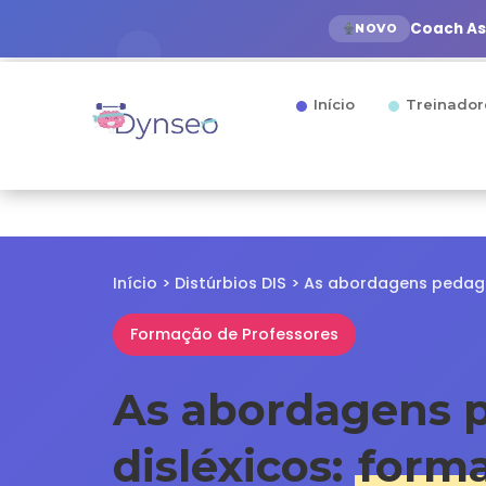
Coach Ass
NOVO
Início
Treinador
Início
>
Distúrbios DIS
> As abordagens pedagó
Formação de Professores
As abordagens p
disléxicos:
forma