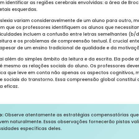
m identificar as regiões cerebrais envolvidas: a área de Bro
etais esquerdas.
slexia variam consideravelmente de um aluno para outro, ma
tem que os professores identifiquem os alunos que necess
ficuldades incluem a confusão entre letras semelhantes (b/d,
 leitura e os problemas de compreensão textual. É crucial en
 apesar de um ensino tradicional de qualidade e da motivaç
ai além do simples âmbito da leitura e da escrita. Ela pode a
é mesmo as relações sociais do aluno. Os professores deve
ca que leve em conta não apenas os aspectos cognitivos,
 sociais do transtorno. Essa compreensão global constitui 
 eficaz.
o:
Observe atentamente as estratégias compensatórias que
lvem naturalmente. Essas observações fornecerão pistas va
sidades específicas deles.