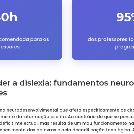
40h
95
ecomendada para os
dos professores 
fessores
progre
er a dislexia: fundamentos neuro
es
orno neurodesenvolvimental que afeta especificamente os cir
mento da informação escrita. Ao contrário do que se pensa,
déficit intelectual, mas resulta de um mau funcionamento na
nhecimento das palavras e pela decodificação fonológica. 