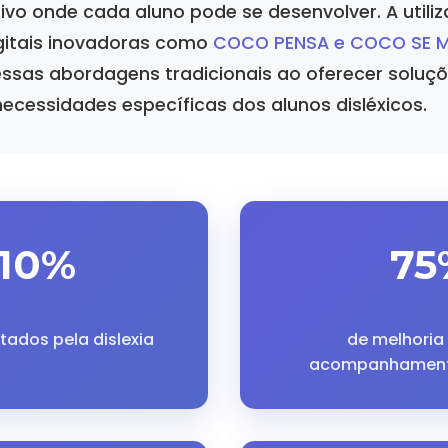
ivo onde cada aluno pode se desenvolver. A utili
gitais inovadoras como
COCO PENSA e COCO SE 
sas abordagens tradicionais ao oferecer soluçõe
ecessidades específicas dos alunos disléxicos.
-10%
75
tados pela dislexia
de melhori
acompanhament