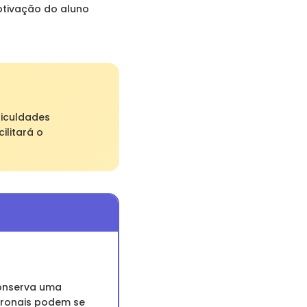
otivação do aluno
ficuldades
ilitará o
conserva uma
uronais podem se