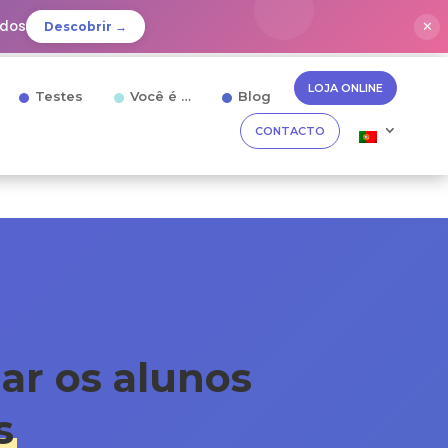
idos
✕
Descobrir →
LOJA ONLINE
Testes
Você é …
Blog
CONTACTO
ar os alunos
s