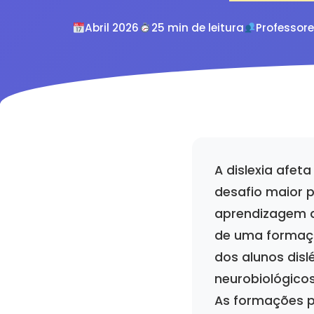
Abril 2026
25 min de leitura
Professor
A dislexia afet
desafio maior p
aprendizagem d
de uma formaçã
dos alunos dis
neurobiológicos
As formações p