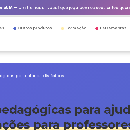
ist IA
— Um treinador vocal que joga com os seus entes quer
es
Outros produtos
Formação
Ferramentas
gicas para alunos disléxicos
edagógicas para ajud
ções para professore