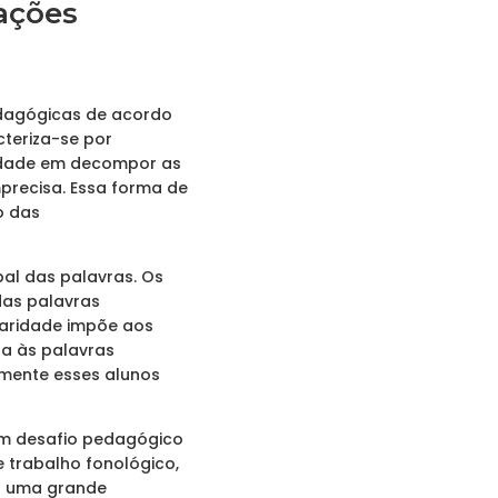
cações
edagógicas de acordo
cteriza-se por
uldade em decompor as
precisa. Essa forma de
o das
bal das palavras. Os
das palavras
ularidade impõe aos
da às palavras
mente esses alunos
 um desafio pedagógico
trabalho fonológico,
ar uma grande