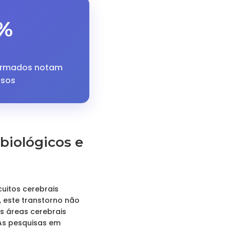
%
formados notam
ssos
biológicos e
cuitos cerebrais
 este transtorno não
s áreas cerebrais
As pesquisas em