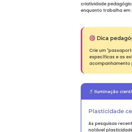
criatividade pedagógi
enquanto trabalha em s
Dica pedagó
Crie um "passaporte
específicas e as es
acompanhamento pe
Iluminação cientí
Plasticidade ce
As pesquisas recen
notável plasticida