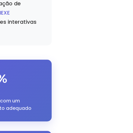
zação de
MEXE
s interativas
%
a com um
o adequado