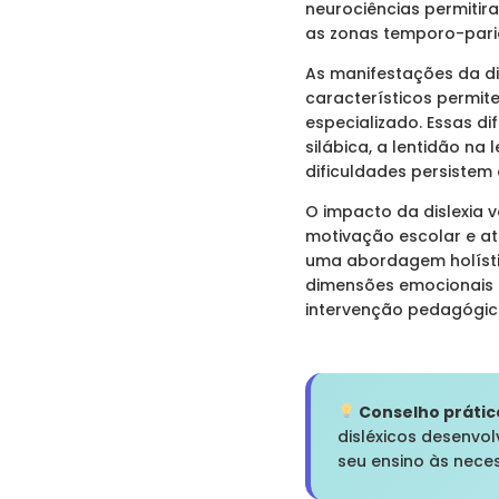
neurociências permitira
as zonas temporo-pari
As manifestações da di
característicos permi
especializado. Essas di
silábica, a lentidão na
dificuldades persistem
O impacto da dislexia v
motivação escolar e at
uma abordagem holísti
dimensões emocionais e
intervenção pedagógica
Conselho prátic
disléxicos desenvo
seu ensino às neces