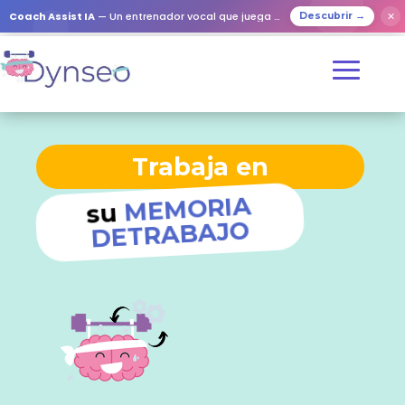
Coach Assist IA
— Un entrenador vocal que juega con tus seres queridos
✕
Descubrir →
Trabaja en
MEMORIA
su
TRABAJO
DE