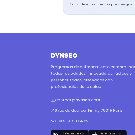
Consulte el informe completo — guard
DYNSEO
Programas de entrenamiento cerebral pa
todas las edades. Innovadores, lúdicos y
personalizados, diseñados con
profesionales de la salud.
✉️
contact@dynseo.com
📍
6 rue du docteur Finlay 75015 Paris
📞
+33 9 66 93 84 22