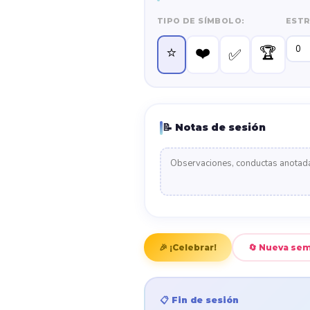
TIPO DE SÍMBOLO:
ESTR
⭐
❤️
🏆
✅
📝 Notas de sesión
🎉 ¡Celebrar!
🔄 Nueva se
📋 Fin de sesión