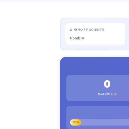
👤 NIÑO / PACIENTE
0
Esta semana
0%