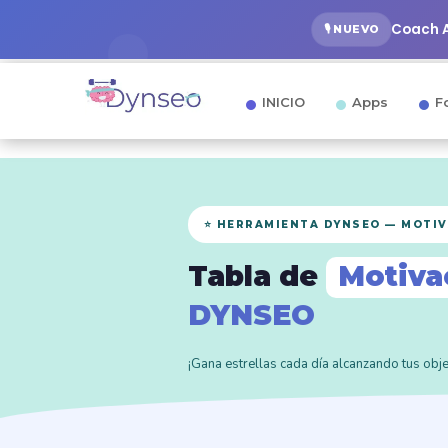
Coach A
🎙️ NUEVO
INICIO
Apps
F
⭐ HERRAMIENTA DYNSEO — MOTI
Tabla de
Motiva
DYNSEO
¡Gana estrellas cada día alcanzando tus ob