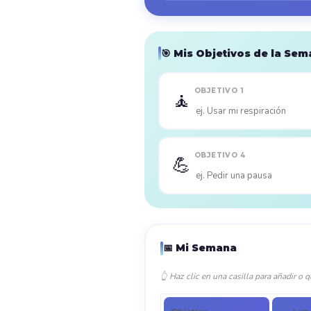
🎯 Mis Objetivos de la Se
OBJETIVO 1
🧘
OBJETIVO 4
💪
📅 Mi Semana
👆 Haz clic en una casilla para añadir o q