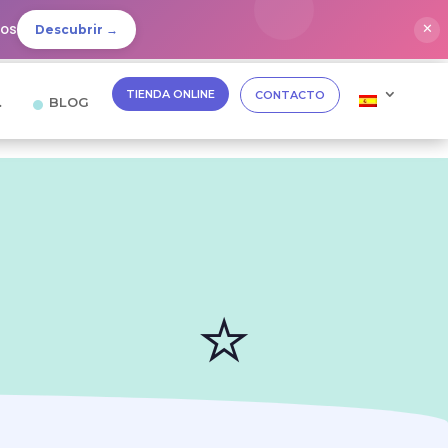
dos
✕
Descubrir →
TIENDA ONLINE
CONTACTO
…
BLOG
⭐