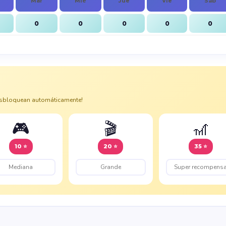
Mar
Mié
Jue
Vie
Sáb
0
0
0
0
0
esbloquean automáticamente!
🎮
🎬
🎢
10 ⭐
20 ⭐
35 ⭐