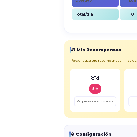
Objetivo
Lun
Total/día
0
🎁 Mis Recompensas
¡Personaliza tus recompensas — se d
🍬
5 ⭐
⚙️ Configuración