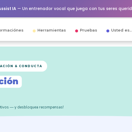
ssist IA
— Un entrenador vocal que juega con tus seres queri
ormaciónes
Herramientas
Pruebas
Usted es
VACIÓN & CONDUCTA
ción
jetivos — y desbloquea recompensas!