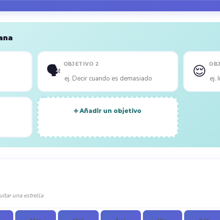
mana
OBJETIVO 2
OBJ
🗣️
😌
➕ Añadir un objetivo
uitar una estrella