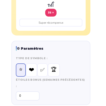
🎢
35 ⭐
⚙️ Paramètres
TYPE DE SYMBOLE :
⭐
❤️
🏆
✅
ÉTOILES BONUS (SEMAINES PRÉCÉDENTES)
: