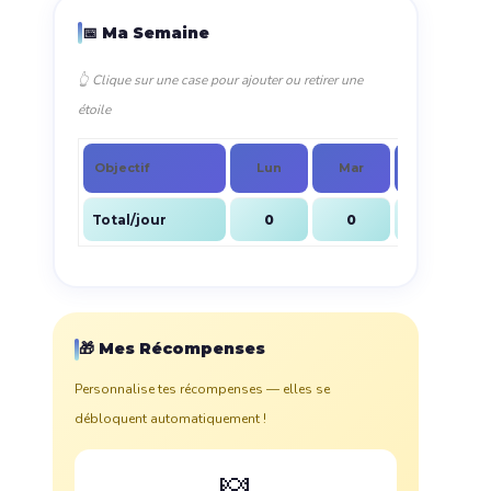
📅 Ma Semaine
👆 Clique sur une case pour ajouter ou retirer une
étoile
Objectif
Lun
Mar
Mer
Total/jour
0
0
0
🎁 Mes Récompenses
Personnalise tes récompenses — elles se
débloquent automatiquement !
🍬