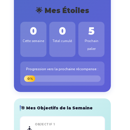
🌟 Mes Étoiles
0
0
5
Cette semaine
Total cumulé
Prochain
palier
Progression vers la prochaine récompense :
0%
🎯 Mes Objectifs de la Semaine
OBJECTIF 1
🧘