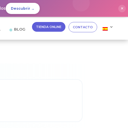
dos
✕
Descubrir →
TIENDA ONLINE
CONTACTO
…
BLOG