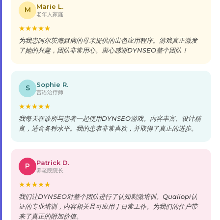
Marie L.
M
老年人家庭
★
★
★
★
★
为我患阿尔茨海默病的母亲提供的出色应用程序。游戏真正激发
了她的兴趣，团队非常用心。衷心感谢DYNSEO整个团队！
Sophie R.
S
言语治疗师
★
★
★
★
★
我每天在诊所与患者一起使用DYNSEO游戏。内容丰富、设计精
良，适合各种水平。我的患者非常喜欢，并取得了真正的进步。
Patrick D.
P
养老院院长
★
★
★
★
★
我们让DYNSEO对整个团队进行了认知刺激培训。Qualiopi认
证的专业培训，内容相关且可应用于日常工作。为我们的住户带
来了真正的附加价值。