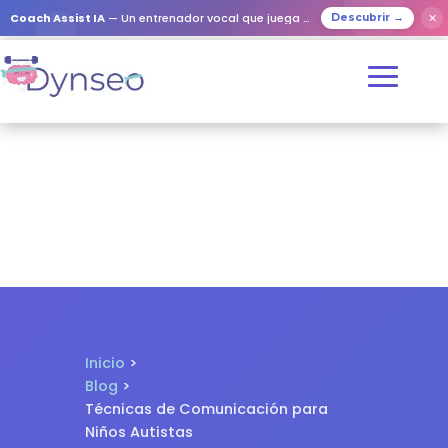
✕
Coach Assist IA
— Un entrenador vocal que juega con tus seres queridos
Descubrir →
Inicio
>
Blog
>
Técnicas de Comunicación para
Niños Autistas