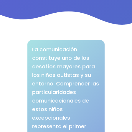
La comunicación
constituye uno de los
desafíos mayores para
los niños autistas y su
entorno. Comprender las
particularidades
comunicacionales de
estos niños
excepcionales
representa el primer