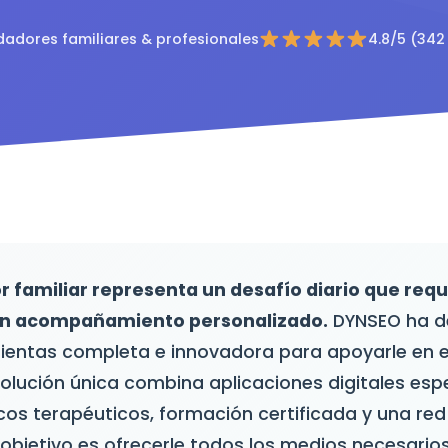
dadores familiares & profesionales
4.8/5 (342
r familiar representa un desafío diario que req
un acompañamiento personalizado.
DYNSEO ha de
ientas completa e innovadora para apoyarle en 
solución única combina aplicaciones digitales esp
icos terapéuticos, formación certificada y una re
 objetivo es ofrecerle todos los medios necesario