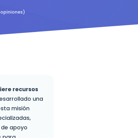
 opiniones)
uiere recursos
sarrollado una
esta misión
ecializadas,
d de apoyo
s para