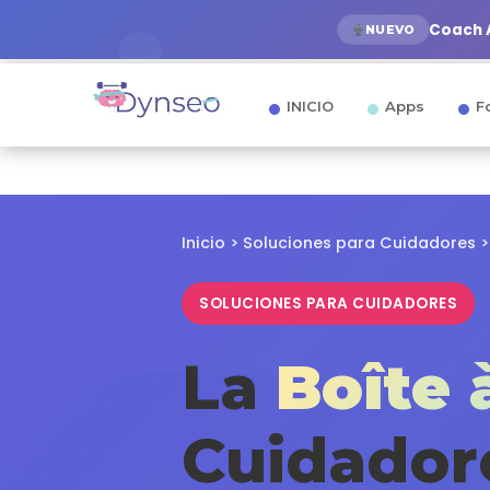
Coach A
NUEVO
INICIO
Apps
F
Inicio
>
Soluciones para Cuidadores
>
SOLUCIONES PARA CUIDADORES
La
Boîte 
Cuidador