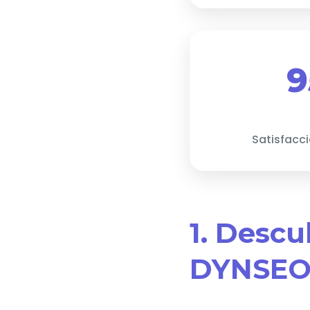
9
Satisfacc
1. Descu
DYNSEO 