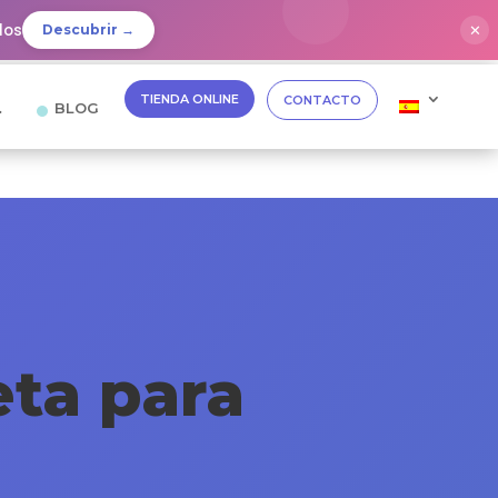
dos
✕
Descubrir →
TIENDA ONLINE
CONTACTO
…
BLOG
ta para