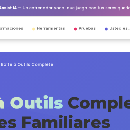
ssist IA
— Un entrenador vocal que juega con tus seres queri
ormaciónes
Herramientas
Pruebas
Usted es
 Boîte à Outils Complète
à Outils
Comple
es Familiares