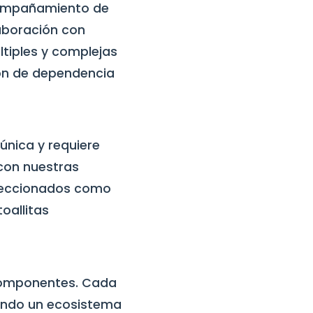
acompañamiento de
laboración con
ltiples y complejas
ión de dependencia
única y requiere
con nuestras
eleccionados como
oallitas
s componentes. Cada
ando un ecosistema