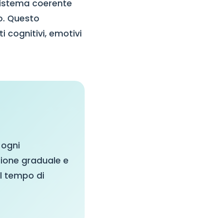
sistema coerente
to. Questo
 cognitivi, emotivi
 ogni
sione graduale e
il tempo di