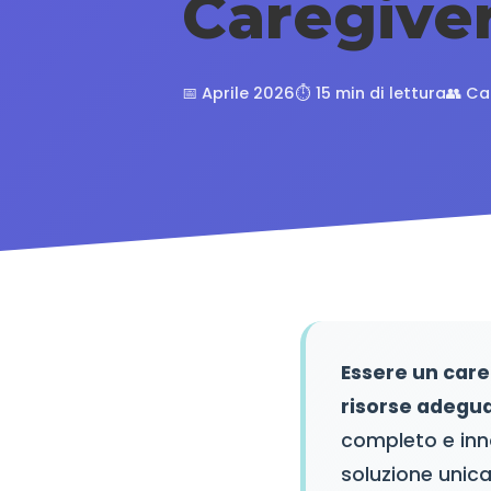
Caregiver
📅 Aprile 2026
⏱️ 15 min di lettura
👥 Ca
Essere un care
risorse adegua
completo e inn
soluzione unica