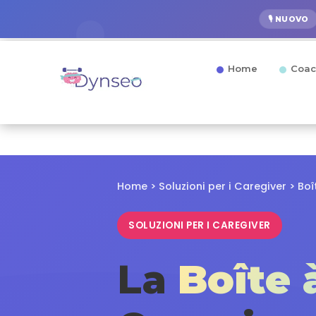
🎙️ NUOVO
Home
Coac
Home
>
Soluzioni per i Caregiver
> Boî
SOLUZIONI PER I CAREGIVER
La
Boîte 