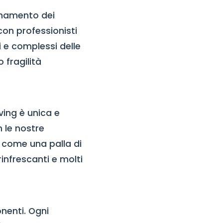
gnamento dei
con professionisti
i e complessi delle
 fragilità
ving è unica e
n le nostre
i come una palla di
infrescanti e molti
onenti. Ogni