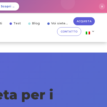
✕
Scopri →
ACQUISTA
ti
Test
Blog
Voi siete…
CONTATTO
a per i