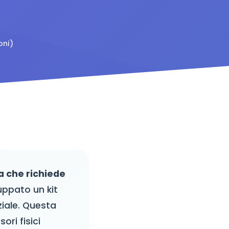
oni)
a che richiede
uppato un kit
iale. Questa
ori fisici