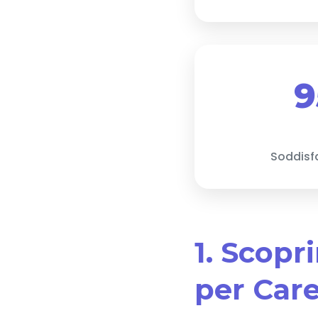
9
Soddisf
1. Scopr
per Car