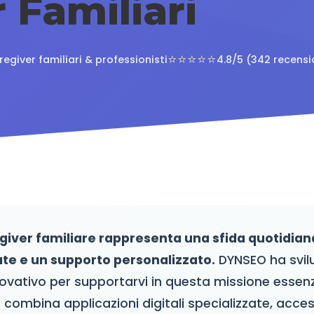
 Familiari
⭐⭐⭐⭐⭐
regiver familiari & professionisti
4.8/5 (342 recensi
giver familiare rappresenta una sfida quotidian
te e un supporto personalizzato.
DYNSEO ha svil
ovativo per supportarvi in questa missione essenz
 combina applicazioni digitali specializzate, access