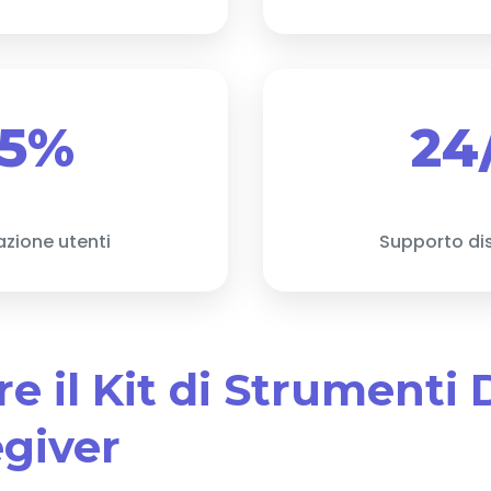
5%
24
azione utenti
Supporto di
ire il Kit di Strument
egiver