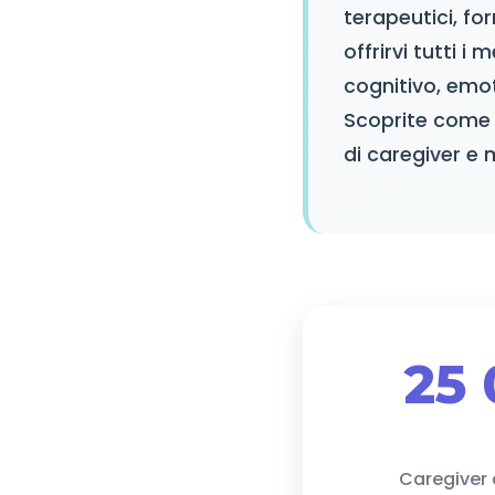
terapeutici, fo
offrirvi tutti 
cognitivo, emot
Scoprite come 
di caregiver e m
25
Caregiver