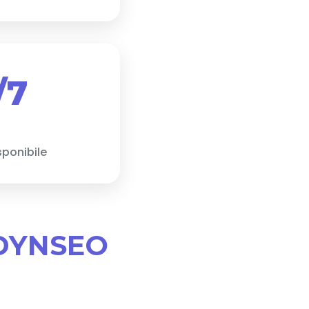
/7
sponibile
i DYNSEO