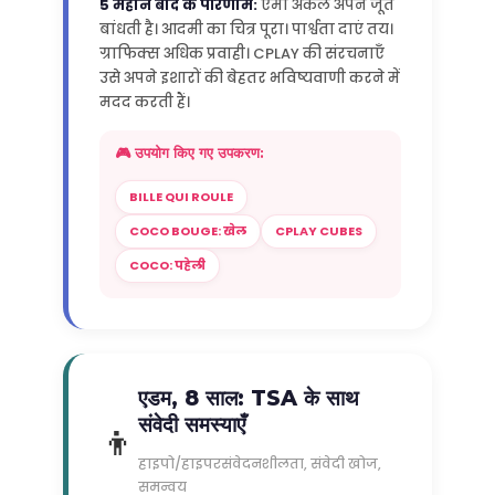
5 महीने बाद के परिणाम:
एमा अकेले अपने जूते
बांधती है। आदमी का चित्र पूरा। पार्श्वता दाएं तय।
ग्राफिक्स अधिक प्रवाही। CPLAY की संरचनाएँ
उसे अपने इशारों की बेहतर भविष्यवाणी करने में
मदद करती हैं।
🎮 उपयोग किए गए उपकरण:
BILLE QUI ROULE
COCO BOUGE: खेल
CPLAY CUBES
COCO: पहेली
एडम, 8 साल: TSA के साथ
संवेदी समस्याएँ
👦
हाइपो/हाइपरसंवेदनशीलता, संवेदी खोज,
समन्वय