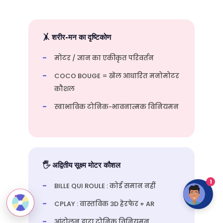
🤸 शरीर-मन का दृष्टिकोण
मोटर / ज्ञान का एकीकृत परिवर्तन
COCO BOUGE = खेल आधारित मनोमोटर
कौशल
स्वाभाविक टोनिक-भावनात्मक विनियमन
🖐️ अद्वितीय सूक्ष्म मोटर कौशल
1
BILLE QUI ROULE : कोई समान नहीं
CPLAY : वास्तविक 3D हेरफेर + AR
आंदोलन द्वारा टोनिक विनियमन