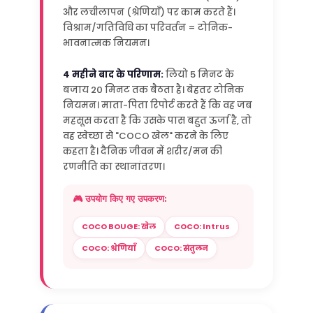
और लचीलापन (श्रेणियाँ) पर काम करते हैं।
विश्राम/गतिविधि का परिवर्तन = टोनिक-
भावनात्मक नियमन।
4 महीने बाद के परिणाम:
लियो 5 मिनट के
बजाय 20 मिनट तक बैठता है। बेहतर टोनिक
नियमन। माता-पिता रिपोर्ट करते हैं कि वह जब
महसूस करता है कि उसके पास बहुत ऊर्जा है, तो
वह स्वेच्छा से "COCO खेल" करने के लिए
कहता है। दैनिक जीवन में शरीर/मन की
रणनीति का स्थानांतरण।
🎮 उपयोग किए गए उपकरण:
COCO BOUGE: खेल
COCO: Intrus
COCO: श्रेणियाँ
COCO: संतुलन