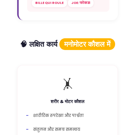
BILLE QUI ROULE
JOE: फोकस
🧠 लक्षित कार्य
मनोमोटर कौशल में
🤸
शरीर & मोटर कौशल
शारीरिक रूपरेखा और पार्श्वता
संतुलन और समग्र समन्वय