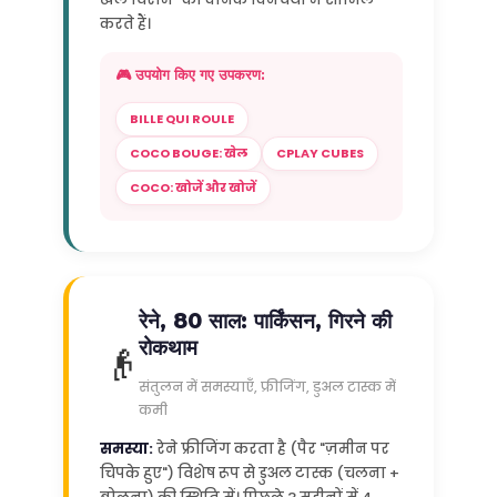
करते हैं।
🎮 उपयोग किए गए उपकरण:
BILLE QUI ROULE
COCO BOUGE: खेल
CPLAY CUBES
COCO: खोजें और खोजें
रेने, 80 साल: पार्किंसन, गिरने की
रोकथाम
👴
संतुलन में समस्याएँ, फ्रीजिंग, डुअल टास्क में
कमी
समस्या:
रेने फ्रीजिंग करता है (पैर "ज़मीन पर
चिपके हुए") विशेष रूप से डुअल टास्क (चलना +