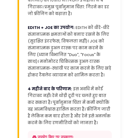
बोलना) की स्थिति में। पिछले 3 महीनों में 4
गिरावट। प्रमुख पूर्वानुमान चिंता: गिरने का डर
जो फ्रीजिंग को बढ़ाता है।
EDITH + JOE का उपयोग:
EDITH को धीरे-धीरे
संज्ञानात्मक क्षमताओं को बनाए रखने के लिए
(सुरक्षित इंटरफेस, विफलता नहीं)। JOE को
संज्ञानात्मक डुअल टास्क पर काम करने के
लिए (ध्यान विभाजित "Duo", "Focus" के
साथ)। मनोमोटर चिकित्सक डुअल टास्क
संज्ञानात्मक-स्थायी पर काम करने के लिए खड़े
होकर टैबलेट व्यायाम को शामिल करता है।
4 महीने बाद के परिणाम:
इस अवधि में कोई
गिरावट नहीं। रेने थोड़ी दूरी पर चलते हुए बात
कर सकता है। पूर्वानुमान चिंता में कमी क्योंकि
वह आत्मविश्वास हासिल करता है। फ्रीजिंग जारी
है लेकिन कम बार होता है और रेने इसे अनलॉक
करने के लिए रणनीतियों को जानता है।
🎮 उपयोग किए गए उपकरण: