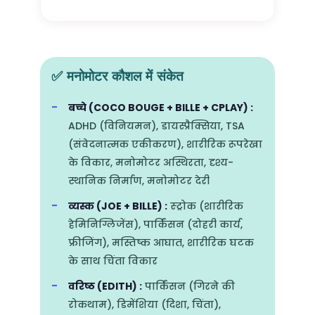
✅ मनोमोटर कौशल में संकेत
बच्चे (COCO BOUGE + BILLE + CPLAY) :
ADHD (विनियमन), डायस्प्रैक्सिया, TSA
(संवेदनात्मक एकीकरण), शारीरिक रूपरेखा
के विकार, मनोमोटर अस्थिरता, दृश्य-
स्थानिक निर्माण, मनोमोटर देरी
व्यस्क (JOE + BILLE) :
स्ट्रोक (शारीरिक
हेमिनिग्लिजेंस), पार्किंसन (दोहरी कार्य,
फ्रीजिंग), मस्तिष्क आघात, शारीरिक घटक
के साथ चिंता विकार
वरिष्ठ (EDITH) :
पार्किंसन (गिरने की
रोकथाम), डिमेंशिया (दिशा, चिंता),