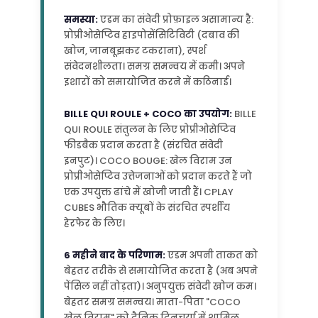
समस्या:
एडम का संवेदी प्रोफ़ाइल असामान्य है:
प्रोप्रीओसेप्टिव हाइपोसेंसिटिविटी (दबाव की
खोज, जानबूझकर टकराना), स्पर्श
संवेदनशीलता। समग्र समन्वय में कमी। अपने
इशारों को समायोजित करने में कठिनाई।
BILLE QUI ROULE + COCO का उपयोग:
BILLE
QUI ROULE संतुलन के लिए प्रोप्रीओसेप्टिव
फीडबैक प्रदान करता है (संरचित संवेदी
इनपुट)। COCO BOUGE: खेल विराम उन
प्रोप्रीओसेप्टिव उत्तेजनाओं को प्रदान करते हैं जो
एक उपयुक्त ढांचे में खोजी जाती हैं। CPLAY
CUBES भौतिक क्यूबों के संरचित स्पर्शीय
हेरफेर के लिए।
6 महीने बाद के परिणाम:
एडम अपनी ताकत को
बेहतर तरीके से समायोजित करता है (अब अपने
पेंसिल नहीं तोड़ता)। अनुपयुक्त संवेदी खोज कम।
बेहतर समग्र समन्वय। माता-पिता "COCO
खेल विराम" को दैनिक दिनचर्या में शामिल