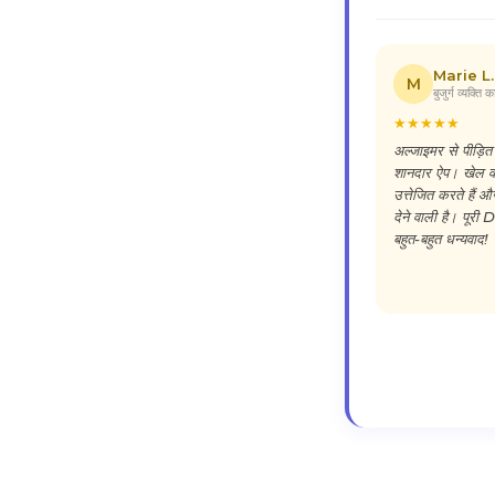
Marie L.
M
बुजुर्ग व्यक्ति 
★
★
★
★
★
अल्जाइमर से पीड़ित 
शानदार ऐप। खेल वास्त
उत्तेजित करते हैं औ
देने वाली है। पू
बहुत-बहुत धन्यवाद!