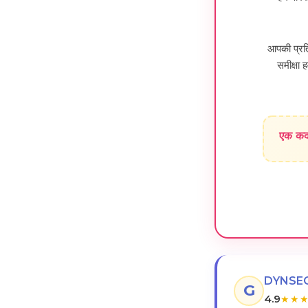
आपकी प्रत
समीक्षा 
एक कद
DYNSEO G
G
4.9
★
★