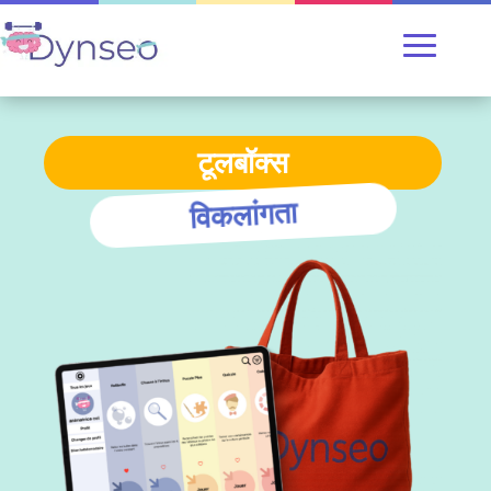
टूलबॉक्स
विकलांगता