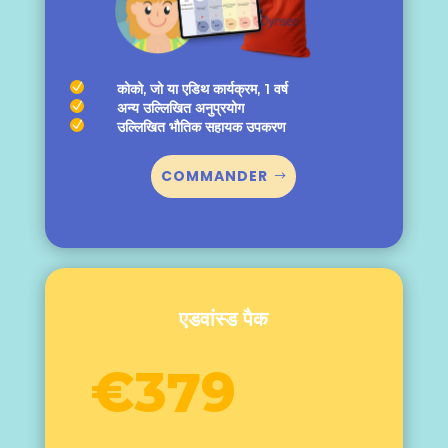
N
कोको, जो या एडिथ कार्यक्रम, 1 वर्ष
N
अन्य उल्लिखित अनुप्रयोग
N
उल्लिखित भौतिक सहायक उपकरण
COMMANDER
एडवांस्ड पैक
€379