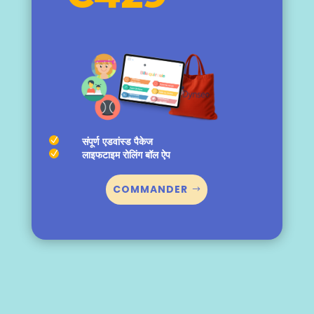
N
संपूर्ण एडवांस्ड पैकेज
N
लाइफटाइम रोलिंग बॉल ऐप
COMMANDER