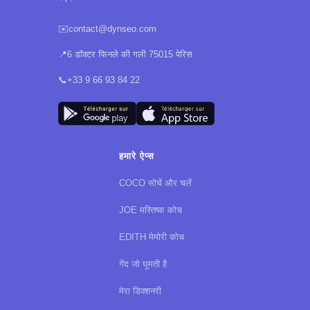
✉️
contact@dynseo.com
📍
6 डॉक्टर फिनले की गली 75015 पेरिस
📞
+33 9 66 93 84 22
हमारे ऐप्स
COCO सोचें और चलें
JOE मस्तिष्क कोच
EDITH मेमोरी कोच
गेंद जो घूमती है
मेरा डिक्शनरी