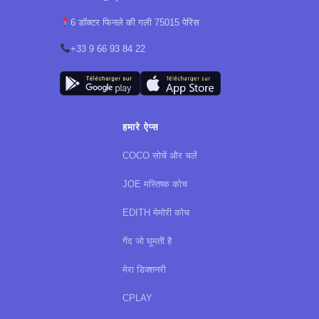
6 डॉक्टर फिनले की गली 75015 पेरिस
+33 9 66 93 84 22
हमारे ऐप्स
COCO सोचें और चलें
JOE मस्तिष्क कोच
EDITH मेमोरी कोच
गेंद जो घूमती है
मेरा डिक्शनरी
CPLAY