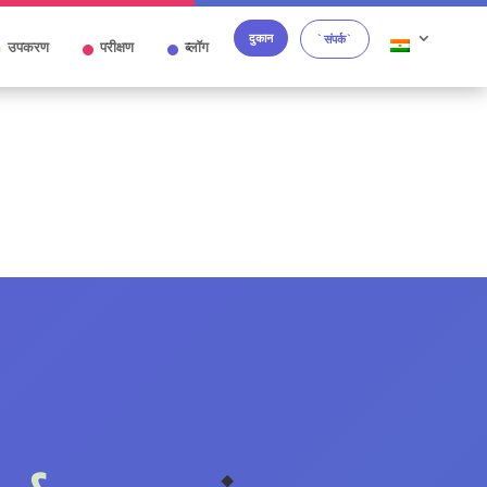
दुकान
`संपर्क`
उपकरण
परीक्षण
ब्लॉग