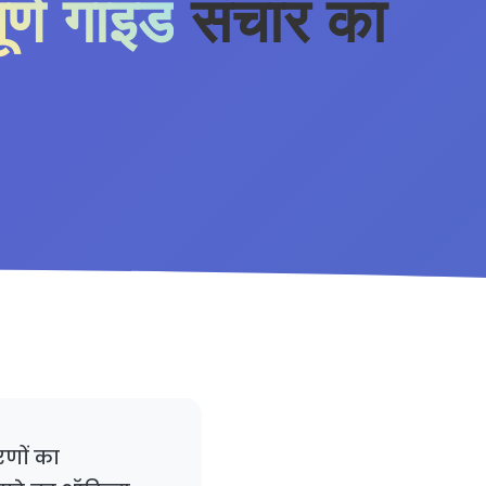
ूर्ण गाइड
संचार का
णों का