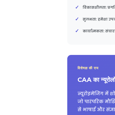
विकासशीलता: प्रगत
सुलभता: हमेशा उपल
कार्यात्मकता: संचा
विशेषज्ञ की राय
CAA का न्यूरोल
न्यूरोइमेजिंग में
जो पारंपरिक मौखिक
से भाषाई और संज्ञ