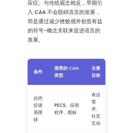
应症。与传统观念相反，早期引
入 CAA 不会阻碍语言的发展，
而是通过减少挫败感并创造有益
的符号-概念关联来促进语言的
发展。
推荐的 CAA
主要
条件
类型
目标
表达
自闭
需
症谱
PECS、应用
求、
系障
程序、图标
社交
碍
互动