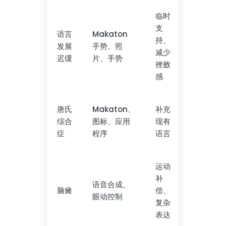
临时
支
语言
Makaton
持、
发展
手势、照
减少
迟缓
片、手势
挫败
感
唐氏
Makaton、
补充
综合
图标、应用
现有
症
程序
语言
运动
补
语音合成、
脑瘫
偿、
眼动控制
复杂
表达