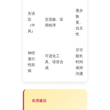
逐步
失语
恢
症
交流板、应
复、
（中
用程序
自主
风）
性
尽可
神经
可进化工
能长
退行
具、语音合
时间
性疾
成
保持
病
沟通
实用建议