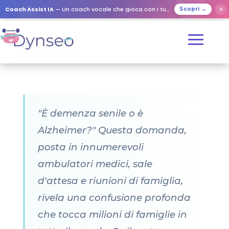
Coach Assist IA
— Un coach vocale che gioca con i tuoi cari
✕
Scopri →
"È demenza senile o è
Alzheimer?" Questa domanda,
posta in innumerevoli
ambulatori medici, sale
d'attesa e riunioni di famiglia,
rivela una confusione profonda
che tocca milioni di famiglie in