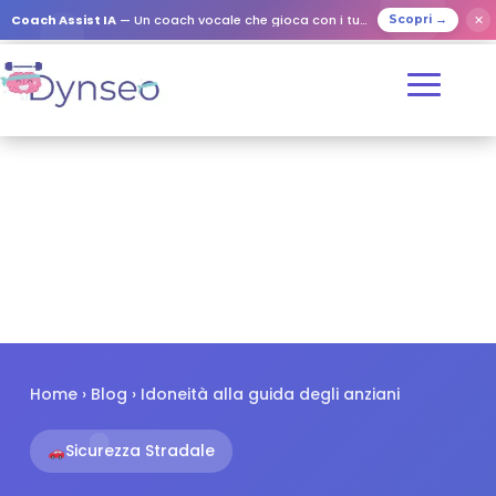
✕
Coach Assist IA
— Un coach vocale che gioca con i tuoi cari
Scopri →
Home
›
Blog
› Idoneità alla guida degli anziani
Sicurezza Stradale