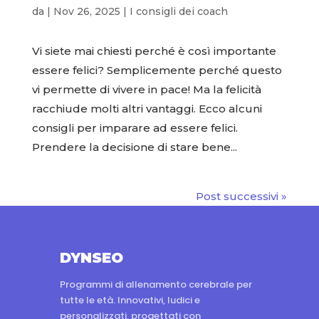
da
|
Nov 26, 2025
|
I consigli dei coach
Vi siete mai chiesti perché è così importante
essere felici? Semplicemente perché questo
vi permette di vivere in pace! Ma la felicità
racchiude molti altri vantaggi. Ecco alcuni
consigli per imparare ad essere felici.
Prendere la decisione di stare bene...
Post successivi »
DYNSEO
Programmi di allenamento cerebrale per
tutte le età. Innovativi, ludici e
personalizzati, progettati con