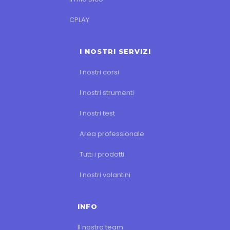
CPLAY
I NOSTRI SERVIZI
I nostri corsi
I nostri strumenti
I nostri test
Area professionale
Tutti i prodotti
I nostri volantini
INFO
Il nostro team