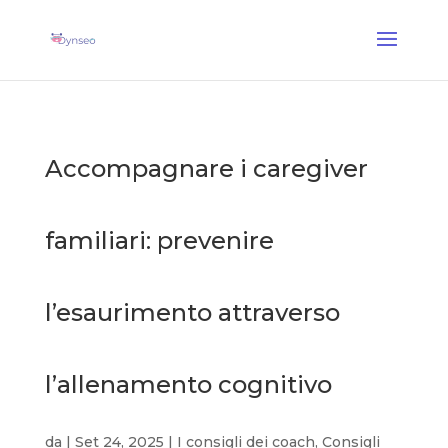
Coach Assist IA
— Un coach vocale che gioca con i tuoi cari
✕
Scopri →
Accompagnare i caregiver
familiari: prevenire
l’esaurimento attraverso
l’allenamento cognitivo
da
|
Set 24, 2025
|
I consigli dei coach
,
Consigli