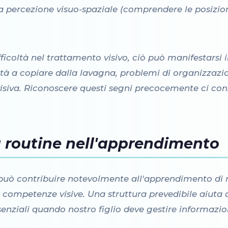
 la percezione visuo-spaziale (comprendere le posizioni
coltà nel trattamento visivo, ciò può manifestarsi i
icoltà a copiare dalla lavagna, problemi di organizzazi
a visiva. Riconoscere questi segni precocemente ci co
a routine nell'apprendimento
può contribuire notevolmente all'apprendimento di no
competenze visive. Una struttura prevedibile aiuta a 
enziali quando nostro figlio deve gestire informazio