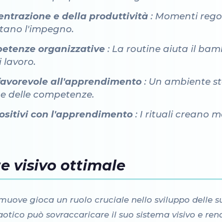
ntrazione e della produttività
: Momenti regol
itano l'impegno.
etenze organizzative
: La routine aiuta il bam
 lavoro.
favorevole all'apprendimento
: Un ambiente sta
one delle competenze.
positivi con l'apprendimento
: I rituali creano 
.
e visivo ottimale
i muove gioca un ruolo cruciale nello sviluppo delle s
ico può sovraccaricare il suo sistema visivo e rende