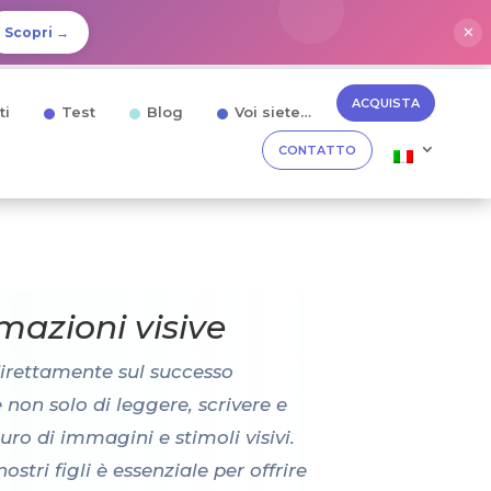
✕
Scopri →
ACQUISTA
ti
Test
Blog
Voi siete…
CONTATTO
mazioni visive
direttamente sul successo
 non solo di leggere, scrivere e
o di immagini e stimoli visivi.
ri figli è essenziale per offrire