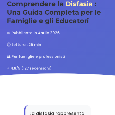
Comprendere la
Disfasia
:
Una Guida Completa per le
Famiglie e gli Educatori
📅 Pubblicato in Aprile 2026
⏱️ Lettura : 25 min
👥 Per famiglie e professionisti
⭐ 4.8/5 (127 recensioni)
La disfasia rappresenta