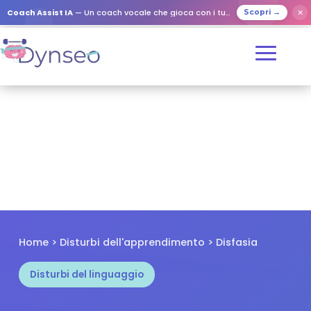
✕
Coach Assist IA
— Un coach vocale che gioca con i tuoi cari
Scopri →
Home
>
Disturbi dell'apprendimento
> Disfasia
Disturbi del linguaggio