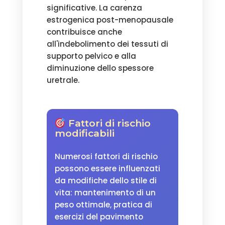
significative. La carenza
estrogenica post-menopausale
contribuisce anche
all'indebolimento dei tessuti di
supporto pelvico e alla
diminuzione dello spessore
uretrale.
Fattori di rischio
modificabili
Numerosi fattori di rischio
possono essere influenzati
da modifiche dello stile di
vita: mantenimento di un
peso ottimale, pratica di
esercizi del pavimento