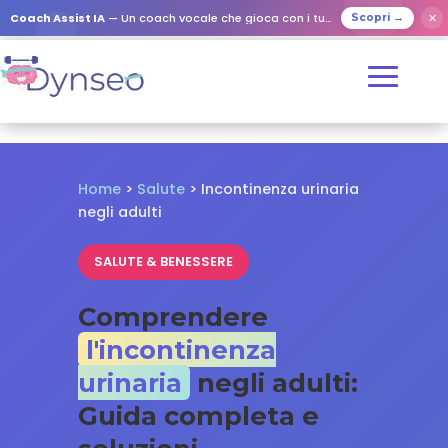
✕
Coach Assist IA
— Un coach vocale che gioca con i tuoi cari
Scopri →
Home
>
Salute
> Incontinenza urinaria
negli adulti
SALUTE & BENESSERE
Comprendere
l'incontinenza
urinaria
negli adulti:
Guida completa e