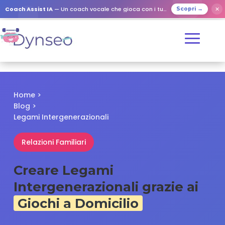
✕
Coach Assist IA
— Un coach vocale che gioca con i tuoi cari
Scopri →
Home
>
Blog
>
Legami Intergenerazionali
Relazioni Familiari
Creare Legami
Intergenerazionali grazie ai
Giochi a Domicilio