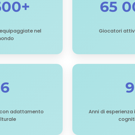
500+
65 0
i equipaggiate nel
Giocatori attiv
ondo
6
9
i con adattamento
Anni di esperienza 
lturale
cognit