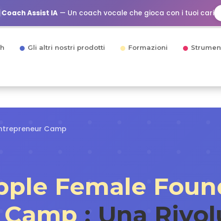
Coach Assist IA
— Un coach vocale che gioca con i tuoi cari
h
Gli altri nostri prodotti
Formazioni
Strumen
Entrepreneur Camp
pple Female Foun
r Camp
: Una Rivol