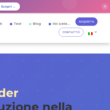
✕
Scopri →
ACQUISTA
ti
Test
Blog
Voi siete…
CONTATTO
der
uzione nella