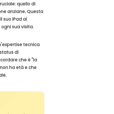
uciale: quello di
sone anziane. Questa
l suo iPad ai
ogni sua visita.
'expertise tecnica
status di
icordare che è "la
 non ha età e che
ale.