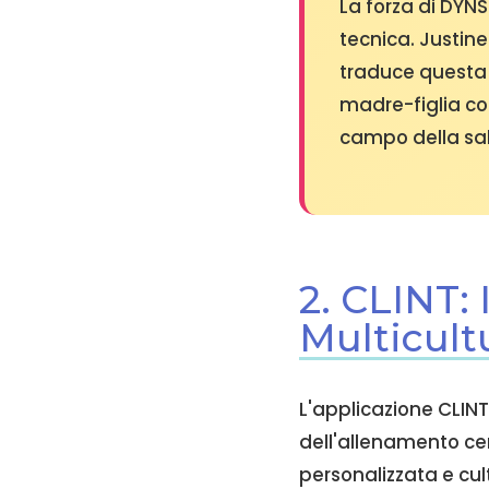
La forza di DYNS
tecnica. Justin
traduce questa 
madre-figlia cos
campo della sal
2. CLINT:
Multicult
L'applicazione CLINT
dell'allenamento cer
personalizzata e cul