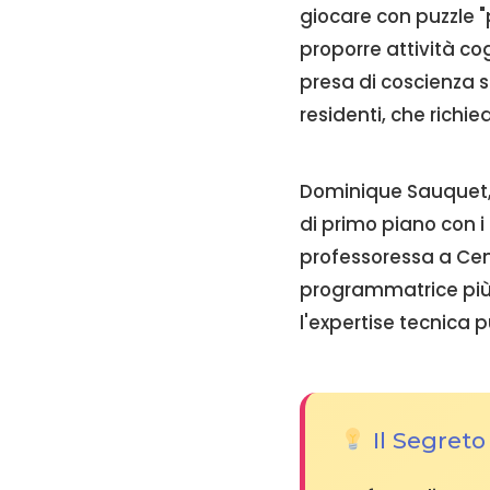
giocare con puzzle "p
proporre attività co
presa di coscienza s
residenti, che richi
Dominique Sauquet, 
di primo piano con i 
professoressa a Cent
programmatrice più 
l'expertise tecnica 
Il Segret