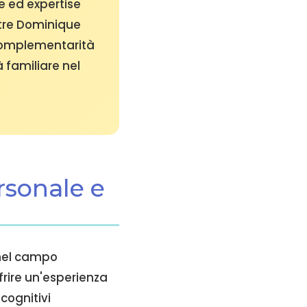
le ed expertise
ntre Dominique
 complementarità
 familiare nel
rsonale e
 nel campo
frire un'esperienza
cognitivi