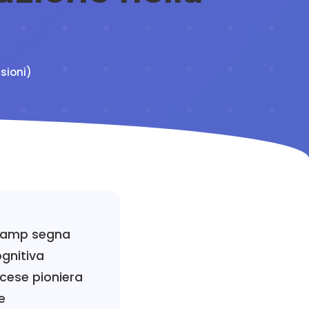
sioni)
 Camp segna
ognitiva
ncese pioniera
e