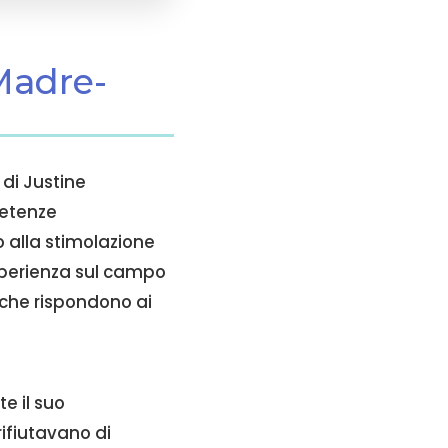
 Madre-
di Justine
etenze
o alla stimolazione
sperienza sul campo
 che rispondono ai
e il suo
rifiutavano di