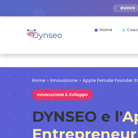
NUOVO
Home
Coac
Home
>
Innovazione
> Apple Female Founder 
Innovazione & Sviluppo
DYNSEO e l'
A
Entrepreneu