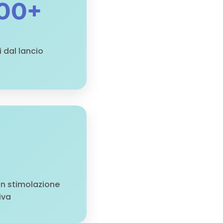
00+
i dal lancio
in stimolazione
iva