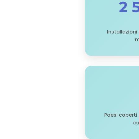
2 
Installazion
m
Paesi copert
cu