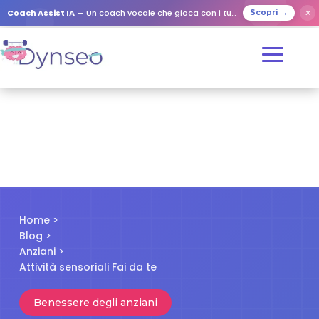
✕
Coach Assist IA
— Un coach vocale che gioca con i tuoi cari
Scopri →
Home
>
Blog
>
Anziani
>
Attività sensoriali Fai da te
Benessere degli anziani