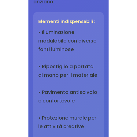
anziano.
Elementi indispensabili :
• Illuminazione
modulabile con diverse
fonti luminose
• Ripostiglio a portata
di mano per il materiale
• Pavimento antiscivolo
e confortevole
• Protezione murale per
le attività creative