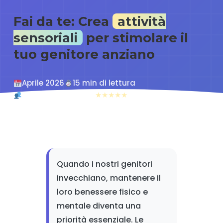
Fai da te: Crea
attività
sensoriali
per stimolare il
tuo genitore anziano
Aprile 2026
15 min di lettura
Caregiver familiari
★
★
★
★
★
4.8/5
Quando i nostri genitori
invecchiano, mantenere il
loro benessere fisico e
mentale diventa una
priorità essenziale. Le