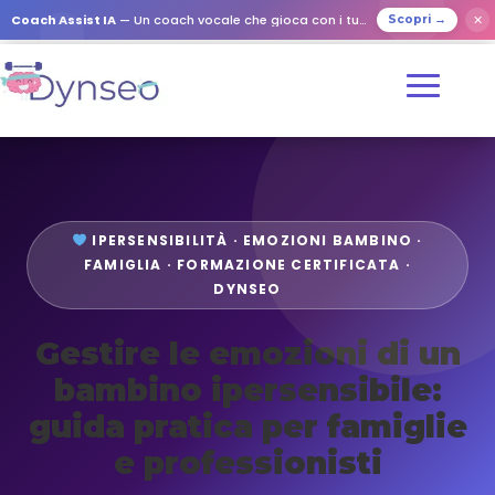
Coach Assist IA
— Un coach vocale che gioca con i tuoi cari
✕
Scopri →
IPERSENSIBILITÀ · EMOZIONI BAMBINO ·
FAMIGLIA · FORMAZIONE CERTIFICATA ·
DYNSEO
Gestire le emozioni di un
bambino ipersensibile:
guida pratica per famiglie
e professionisti