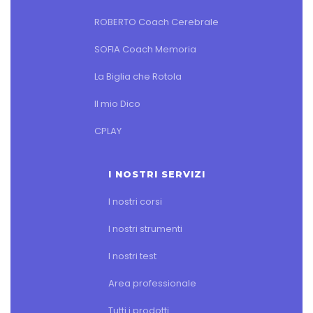
ROBERTO Coach Cerebrale
SOFIA Coach Memoria
La Biglia che Rotola
Il mio Dico
CPLAY
I NOSTRI SERVIZI
I nostri corsi
I nostri strumenti
I nostri test
Area professionale
Tutti i prodotti