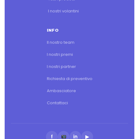
I nostri volantini
INFO
Il nostro team
I nostri premi
I nostri partner
Richiesta di preventivo
Ambasciatore
Contattaci
f
in
▶