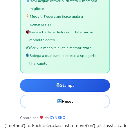
Bevi acqua: cervello idratato = memoria
migliore
Muoviti: l'esercizio fisico aiuta a
concentrarsi
Tiene a bada le distrazioni: telefono in
modalità aereo
✍️
Scrivi a mano: ti aiuta a memorizzare
Spiega a qualcuno: se riesci a spiegarlo,
l'hai capito.
Stampa
Reset
Creato con
da
DYNSEO
('.method').forEach(c=>c.classList.remove('on'));el.classList.add('