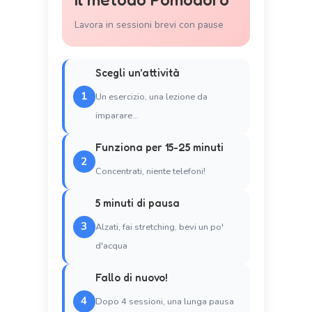
Lavora in sessioni brevi con pause
Scegli un'attività
1
Un esercizio, una lezione da
imparare...
Funziona per 15-25 minuti
2
Concentrati, niente telefoni!
5 minuti di pausa
3
Alzati, fai stretching, bevi un po'
d'acqua
Fallo di nuovo!
4
Dopo 4 sessioni, una lunga pausa