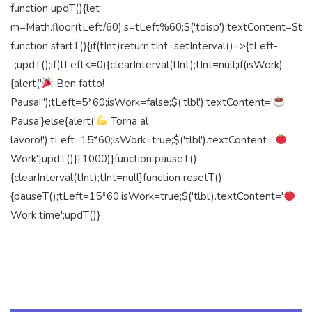
function updT(){let
m=Math.floor(tLeft/60),s=tLeft%60;$('tdisp').textContent=String(
function startT(){if(tInt)return;tInt=setInterval()=>{tLeft-
-;updT();if(tLeft<=0){clearInterval(tInt);tInt=null;if(isWork)
{alert('
Ben fatto!
Pausa!");tLeft=5*60;isWork=false;$('tlbl').textContent='
Pausa'}else{alert('
Torna al
lavoro!');tLeft=15*60;isWork=true;$('tlbl').textContent='
Work'}updT()}},1000)}function pauseT()
{clearInterval(tInt);tInt=null}function resetT()
{pauseT();tLeft=15*60;isWork=true;$('tlbl').textContent='
Work time';updT()}