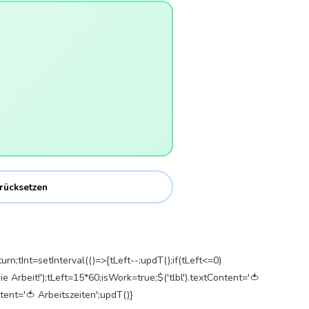
rücksetzen
turn;tInt=setInterval(()=>{tLeft--;updT();if(tLeft<=0)
die Arbeit!');tLeft=15*60;isWork=true;$('tlbl').textContent='🍅
ntent='🍅 Arbeitszeiten';updT()}