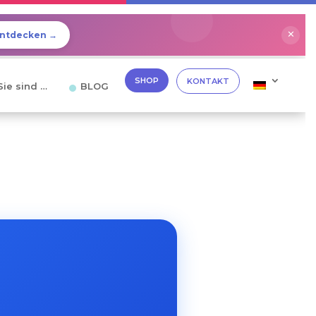
✕
ntdecken →
SHOP
KONTAKT
Sie sind …
BLOG