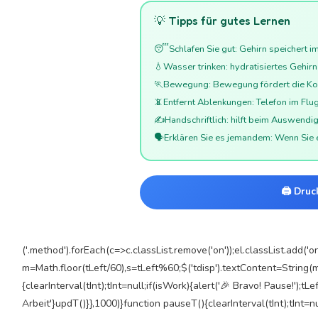
💡 Tipps für gutes Lernen
😴
S
chlafen Sie gut: Gehirn speichert i
💧
Wasser trinken: hydratisiertes Gehir
🏃
Bewegung: Bewegung fördert die Ko
📵
Entfernt Ablenkungen: Telefon im F
✍️
Handschriftlich: hilft beim Auswendi
🗣️
Erklären Sie es jemandem: Wenn Sie e
🖨️ Dru
('.method').forEach(c=>c.classList.remove('on'));el.classList.add('on
m=Math.floor(tLeft/60),s=tLeft%60;$('tdisp').textContent=String(m).p
{clearInterval(tInt);tInt=null;if(isWork){alert('🎉 Bravo! Pause!');
Arbeit'}updT()}},1000)}function pauseT(){clearInterval(tInt);tInt=n