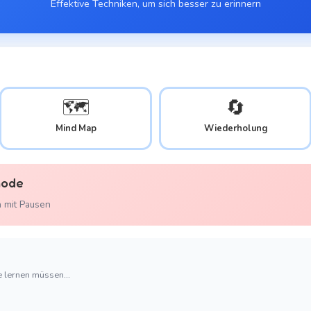
Effektive Techniken, um sich besser zu erinnern
🗺️
🔄
Mind Map
Wiederholung
hode
n mit Pausen
e lernen müssen...