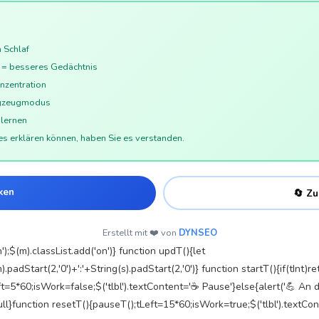
m Schlaf
n = besseres Gedächtnis
nzentration
lugzeugmodus
glernen
s erklären können, haben Sie es verstanden.
cken
🔄 Zu
Erstellt mit ❤️ von
DYNSEO
');$(m).classList.add('on')} function updT(){let
adStart(2,'0')+':'+String(s).padStart(2,'0')} function startT(){if(tInt)re
tLeft=5*60;isWork=false;$('tlbl').textContent='☕ Pause'}else{alert('💪 An 
ull}function resetT(){pauseT();tLeft=15*60;isWork=true;$('tlbl').textCo