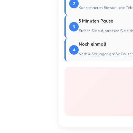
2
Konzentrieren Sie sich, kein Tel
5 Minuten Pause
3
Stehen Sie auf, strecken Sie sic
Noch einmal!
4
Nach 4 Sitzungen große Pause 