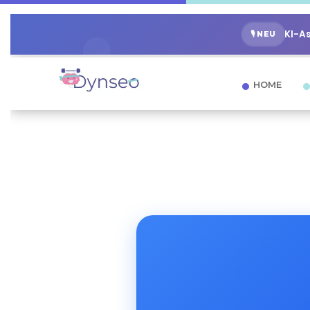
KI-A
🎙️ NEU
HOME