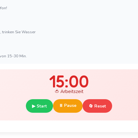
efon!
h, trinken Sie Wasser
von 15-30 Min.
15:00
🍅 Arbeitszeit
⏸ Pause
▶ Start
🔄 Reset