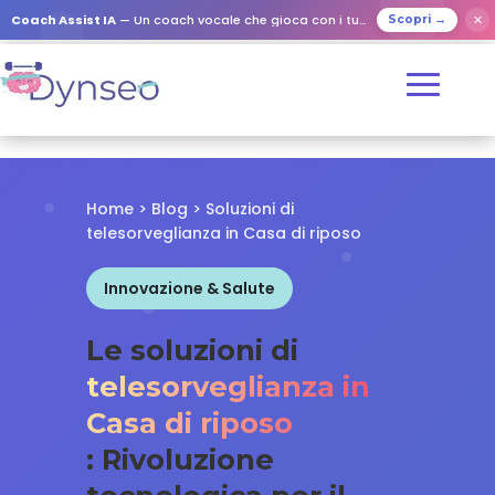
✕
Coach Assist IA
— Un coach vocale che gioca con i tuoi cari
Scopri →
Home
>
Blog
> Soluzioni di
telesorveglianza in Casa di riposo
Innovazione & Salute
Le soluzioni di
telesorveglianza in
Casa di riposo
: Rivoluzione