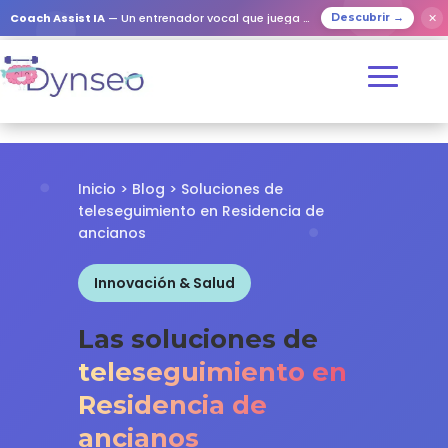
✕
Coach Assist IA
— Un entrenador vocal que juega con tus seres queridos
Descubrir →
Inicio
>
Blog
> Soluciones de
teleseguimiento en Residencia de
ancianos
Innovación & Salud
Las soluciones de
teleseguimiento en
Residencia de
ancianos