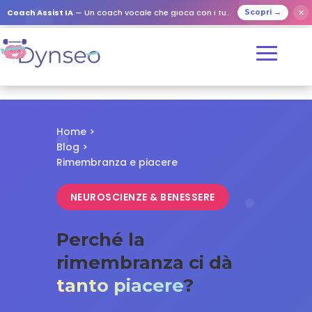
✕
Coach Assist IA
— Un coach vocale che gioca con i tuoi cari
Scopri →
Home
>
Blog
>
Rimembranza e piacere
NEUROSCIENZE & BENESSERE
Perché la
rimembranza ci dà
tanto piacere
?