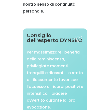
nostro senso di continuità
personale.
Consiglio
dell'esperto DYNSEO
Per massimizzare i benefici
della reminiscenza,
privilegiate momenti
tranquilli e rilassati. Lo stato
di rilassamento favorisce
l'accesso ai ricordi positivi e
intensifica il piacere
avvertito durante la loro
evocazione.